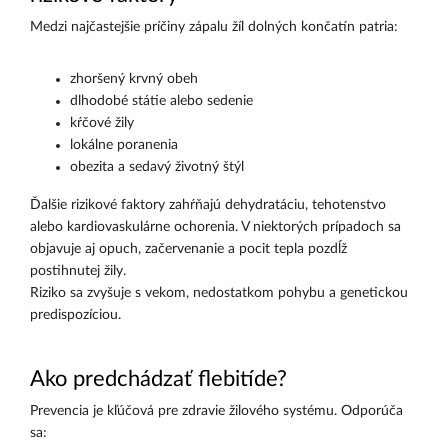
Medzi najčastejšie príčiny zápalu žíl dolných končatín patria:
zhoršený krvný obeh
dlhodobé státie alebo sedenie
kŕčové žily
lokálne poranenia
obezita a sedavý životný štýl
Ďalšie rizikové faktory zahŕňajú dehydratáciu, tehotenstvo
alebo kardiovaskulárne ochorenia. V niektorých prípadoch sa
objavuje aj opuch, začervenanie a pocit tepla pozdĺž
postihnutej žily.
Riziko sa zvyšuje s vekom, nedostatkom pohybu a genetickou
predispozíciou.
Ako predchádzať flebitíde?
Prevencia je kľúčová pre zdravie žilového systému. Odporúča
sa: