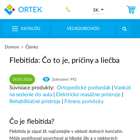
ORTEK
SK
KATALÓG
VEĽKOOBCHOD
Domov
Články
Flebitída: Čo to je, príčiny a liečba
18.05.2026
Zobrazení: 992
Súvisiace produkty:
Ortopedické podsedák
|
Vankúš
na sedenie do auta
|
Elektrické masážne prístroje
|
Rehabilitačné prístroje
|
Fitness pomôcky
Čo je flebitída?
Flebitída je zápal žíl, najčastejšie v oblasti dolných končatín.
Môže postihovať povrchové aj hlboké žily a v niektorých