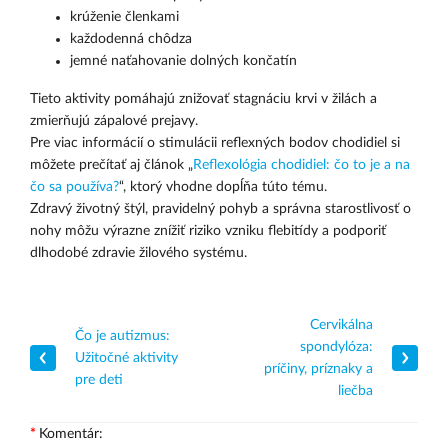
krúženie členkami
každodenná chôdza
jemné naťahovanie dolných končatín
Tieto aktivity pomáhajú znižovať stagnáciu krvi v žilách a
zmierňujú zápalové prejavy.
Pre viac informácií o stimulácii reflexných bodov chodidiel si
môžete prečítať aj článok „
Reflexológia chodidiel: čo to je a na
čo sa používa?
“, ktorý vhodne dopĺňa túto tému.
Zdravý životný štýl, pravidelný pohyb a správna starostlivosť o
nohy môžu výrazne znížiť riziko vzniku flebitídy a podporiť
dlhodobé zdravie žilového systému.
Cervikálna
Čo je autizmus:
spondylóza:
Užitočné aktivity
príčiny, príznaky a
pre deti
liečba
Komentár: