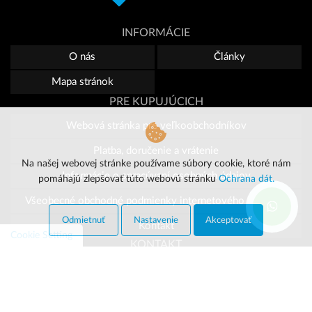
INFORMÁCIE
O nás
Články
Mapa stránok
PRE KUPUJÚCICH
Webová stránka pre veľkoobchodníkov
Platba, doručenie a vrátenie
Na našej webovej stránke používame súbory cookie, ktoré nám
Informácie o spracúvaní osobných údajov
pomáhajú zlepšovať túto webovú stránku
Ochrana dát.
Všeobecné obchodné podmienky internetového obchodu
Odmietnuť
Nastavenie
Akceptovať
Kontakt
Cookie Setting
KONTAKT
Tel:
+420 296 183 085
E-mail:
slovak@ortek.cz