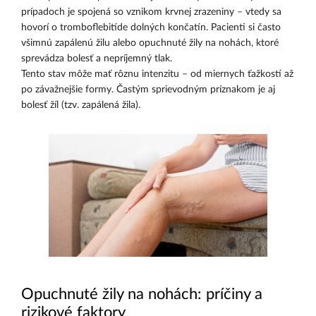
prípadoch je spojená so vznikom krvnej zrazeniny – vtedy sa
hovorí o tromboflebitíde dolných končatín. Pacienti si často
všimnú zapálenú žilu alebo opuchnuté žily na nohách, ktoré
sprevádza bolesť a nepríjemný tlak.
Tento stav môže mať rôznu intenzitu – od miernych ťažkostí až
po závažnejšie formy. Častým sprievodným príznakom je aj
bolesť žíl (tzv. zapálená žila).
Opuchnuté žily na nohách: príčiny a
rizikové faktory