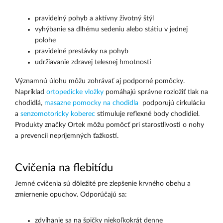
pravidelný pohyb a aktívny životný štýl
vyhýbanie sa dlhému sedeniu alebo státiu v jednej
polohe
pravidelné prestávky na pohyb
udržiavanie zdravej telesnej hmotnosti
Významnú úlohu môžu zohrávať aj podporné pomôcky.
Napríklad
ortopedicke vložky
pomáhajú správne rozložiť tlak na
chodidlá,
masazne pomocky na chodidla
podporujú cirkuláciu
a
senzomotoricky koberec
stimuluje reflexné body chodidiel.
Produkty značky Ortek môžu pomôcť pri starostlivosti o nohy
a prevencii nepríjemných ťažkostí.
Cvičenia na flebitídu
Jemné cvičenia sú dôležité pre zlepšenie krvného obehu a
zmiernenie opuchov. Odporúčajú sa:
zdvíhanie sa na špičky niekoľkokrát denne